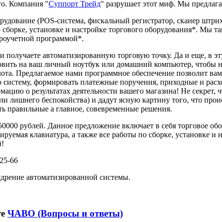
го. Компания "
Суппорт Трейд
" разрушает этот миф. Мы предлага
рудование (POS-система, фискальный регистратор, сканер штри
о сборке, установке и настройке торгового оборудования*. Мы 
роучетной программой*.
и получаете автоматизированную торговую точку. Да и еще, в э
вить на ваш личный ноутбук или домашний компьютер, чтобы не 
олота. Предлагаемое нами программное обеспечение позволит ва
 систему, формировать платежные поручения, приходные и расхо
цию о результатах деятельности вашего магазина! Не секрет, ч
или лишнего беспокойства) и дадут ясную картину того, что пр
ть правильные а главное, совевременные решения.
0000 рублей. Данное предложение включает в себя торговое обо
уемая клавиатура, а также все работы по сборке, установке и 
й!
25-66
недрение автоматизированной системы.
те
ЧАВО (Вопросы и ответы)