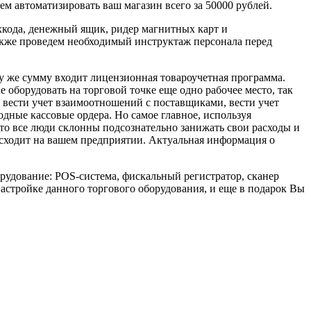
ем автоматизировать ваш магазин всего за 50000 рублей.
хкода, денежный ящик, ридер магнитных карт и
также проведем необходимый инструктаж персонала перед
ту же сумму входит лицензионная товароучетная программа.
оборудовать на торговой точке еще одно рабочее место, так
м вести учет взаимоотношений с поставщиками, вести учет
дные кассовые ордера. Но самое главное, используя
то все люди склонны подсознательно занижать свои расходы и
оисходит на вашем предприятии. Актуальная информация о
рудование: POS-система, фискальный регистратор, сканер
настройке данного торгового оборудования, и еще в подарок Вы