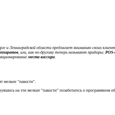
рге и Ленинградской области предлагает вниманию своих клиен
аппаратов
, или, как по-другому теперь называют приборы:
POS-
ункционирование
места кассира
.
ят мелкие "пакости".
кнувшись на эти мелкие "пакости" позаботьтесь о программном о