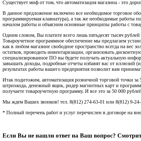
Существует миф от том, что автоматизация магазина - это доро
В данное предложение включено все необходимое торговое обо
программируемая клавиатура), а так же необходимые работы п
началом работы и объясним основные принципы работы с това
Одним словом, Вы платите всего лишь пятьдесят тысяч рублей 
Товароучетное программное обеспечение мы предлагаем устано
как в любом магазине свободное пространство всегда на вес з
остатков, проводить инвентаризации, организовать дисконтную
специализированное ПО вы будете получать актуальную информа
завышать доходы, подробные отчеты избавят вас от иллюзий (
результатах работы вашего предприятия позволит вам принима
Итак подитожим, автоматизация розничной торговой точки за 5
штрихкода, денежный ящик, ридер магнитных карт и программир
получаете товароучетную программу. И все это за 50 000 рубле
Мы ждем Ваших звонков! тел. 8(812) 274-63-01 или 8(812) 9-24-
* Полный перечень работ и услуг перечислен в договоре на в
Если Вы не нашли ответ на Ваш вопрос? Смотри