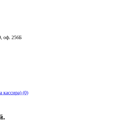
9
,
оф. 256Б
 кассира) (0)
й.