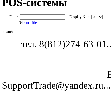
POS-системы
title Filter
Display Num
№
Item Title
тел. 8(812)274-63-01...
SupportTrade@yandex.ru......