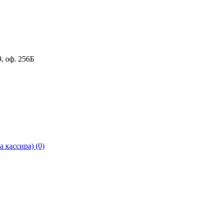
9
,
оф. 256Б
 кассира) (0)