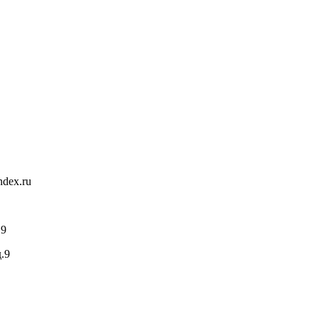
andex.ru
.9
.9