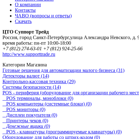
О компании
Контакты
ЧАВО (вопросы и ответы)
Скачать
ЦТО Суппорт Трейд
Россия
,
город Санкт-Петербург
,
улица Александра Невского, д. 
время работы:
пн-пт 10:00-18:00
+7 (812) 274-63-01
+7 (812) 924-25-66
http://www.supporttrade.ru
Категории Магазина
Готовые решения для автоматизации малого бизнеса (31)
Детекторы валют (14)
Контрольно-кассовая техника (29)
Системы безопасности (14)
POS - периферия (оборудование для организации рабочего места
POS терминалы, моноблоки (0)
POS компьютеры (системные блоки) (0)
POS мониторы (0)
Дисплеи покупателя (0)
Принтеры чеков (0)
Денежные ящики (0)
POS - клавиатуры (программируемые клавиатуры) (0)
Оборудование для работы со штрих-кодом (0)