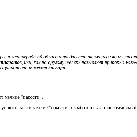
рге и Ленинградской области предлагает вниманию своих клиен
аппаратов
, или, как по-другому теперь называют приборы:
POS-
ункционирование
места кассира
.
ят мелкие "пакости".
кнувшись на эти мелкие "пакости" позаботьтесь о программном о