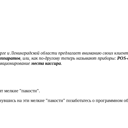
рге и Ленинградской области предлагает вниманию своих клиен
аппаратов
, или, как по-другому теперь называют приборы:
POS-
ункционирование
места кассира
.
ят мелкие "пакости".
кнувшись на эти мелкие "пакости" позаботьтесь о программном о