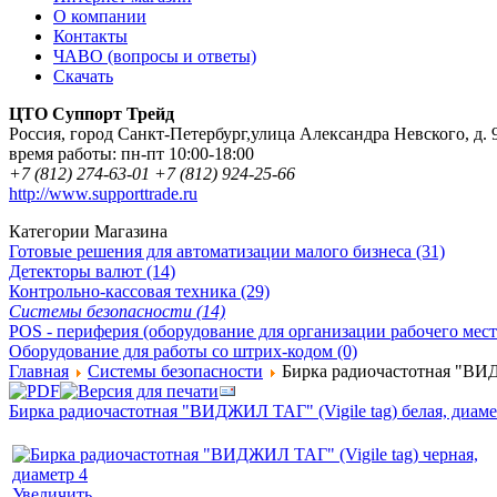
О компании
Контакты
ЧАВО (вопросы и ответы)
Скачать
ЦТО Суппорт Трейд
Россия
,
город Санкт-Петербург
,
улица Александра Невского, д. 
время работы:
пн-пт 10:00-18:00
+7 (812) 274-63-01
+7 (812) 924-25-66
http://www.supporttrade.ru
Категории Магазина
Готовые решения для автоматизации малого бизнеса (31)
Детекторы валют (14)
Контрольно-кассовая техника (29)
Системы безопасности (14)
POS - периферия (оборудование для организации рабочего места
Оборудование для работы со штрих-кодом (0)
Главная
Системы безопасности
Бирка радиочастотная "ВИДЖ
Бирка радиочастотная "ВИДЖИЛ ТАГ" (Vigile tag) белая, диаме
Увеличить