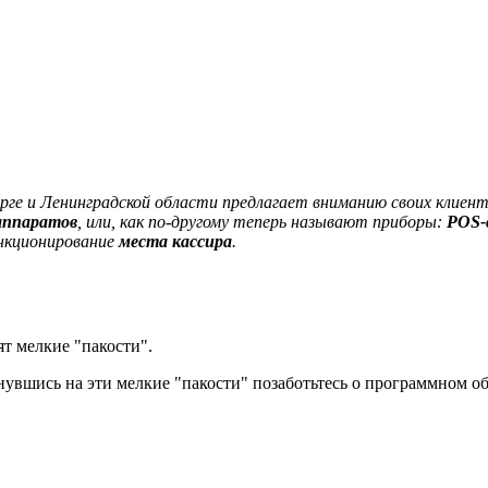
рге и Ленинградской области предлагает вниманию своих клиен
аппаратов
, или, как по-другому теперь называют приборы:
POS-
ункционирование
места кассира
.
ят мелкие "пакости".
кнувшись на эти мелкие "пакости" позаботьтесь о программном о