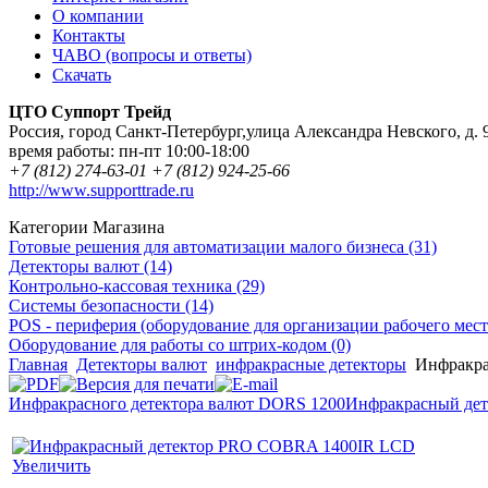
О компании
Контакты
ЧАВО (вопросы и ответы)
Скачать
ЦТО Суппорт Трейд
Россия
,
город Санкт-Петербург
,
улица Александра Невского, д. 
время работы:
пн-пт 10:00-18:00
+7 (812) 274-63-01
+7 (812) 924-25-66
http://www.supporttrade.ru
Категории Магазина
Готовые решения для автоматизации малого бизнеса (31)
Детекторы валют (14)
Контрольно-кассовая техника (29)
Системы безопасности (14)
POS - периферия (оборудование для организации рабочего места
Оборудование для работы со штрих-кодом (0)
Главная
Детекторы валют
инфракрасные детекторы
Инфракра
Инфракрасного детектора валют DORS 1200
Инфракрасный дете
Увеличить