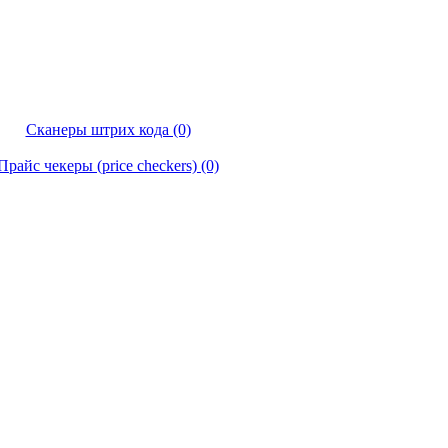
Сканеры штрих кода (0)
Прайс чекеры (price checkers) (0)