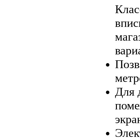
Клас
впис
мага
вари
Позв
метр
Для 
поме
экра
Элек