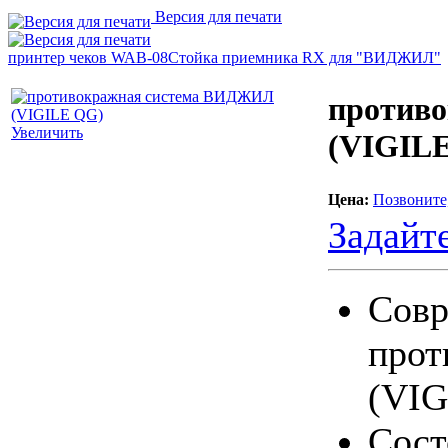
Версия для печати
принтер чеков WAB-08
Стойка приемника RX для "ВИДЖИЛ"
против
Увеличить
(VIGIL
Цена:
Позвоните
Задайт
Совр
прот
(VIG
Сост