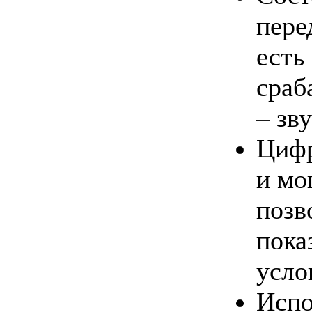
пере
есть
сраб
– зв
Цифр
и мо
позв
пока
усло
Испо