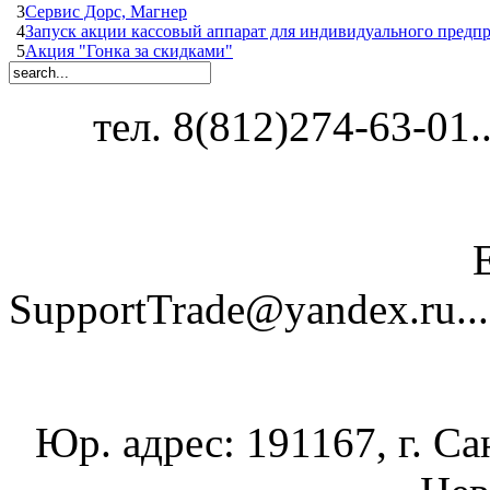
3
Сервис Дорс, Магнер
4
Запуск акции кассовый аппарат для индивидуального предп
5
Акция "Гонка за скидками"
тел. 8(812)274-63-01...
SupportTrade@yandex.ru......
Юр. адрес: 191167, г. Са